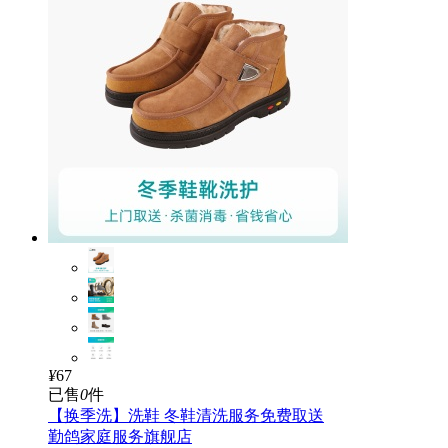
¥
67
已售
0
件
【换季洗】洗鞋 冬鞋清洗服务免费取送
勤鸽家庭服务旗舰店