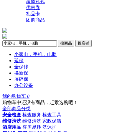
超值礼包
优惠券
礼品卡
团购商品
搜商品
搜店铺
小家电，手机，电脑
延保
全保修
换新保
屏碎保
办公设备
我的购物车
0
购物车中还没有商品，赶紧选购吧！
全部商品分类
安全检查
检查服务
检查工具
维修清洗
维修清洗
家政保洁
酒店用品
客房易耗
洗沐护