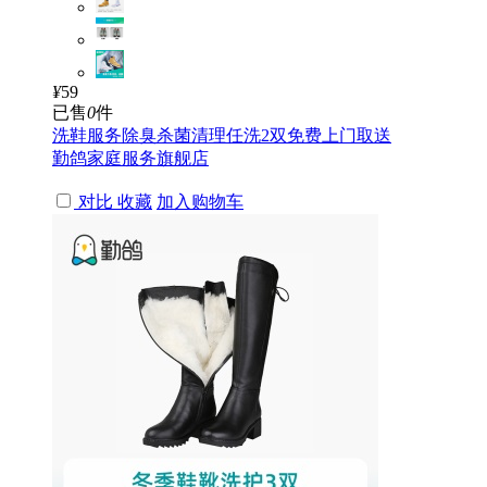
¥
59
已售
0
件
洗鞋服务除臭杀菌清理任洗2双免费上门取送
勤鸽家庭服务旗舰店
对比
收藏
加入购物车