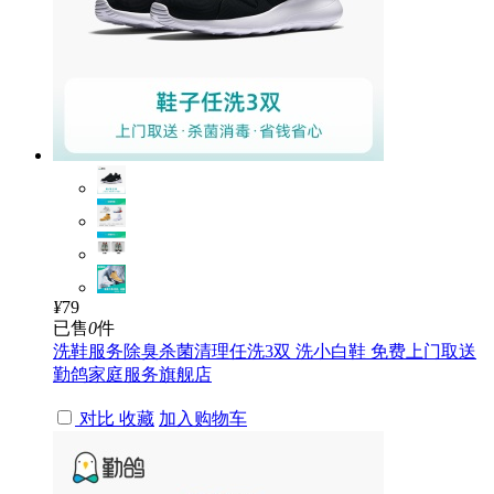
¥
79
已售
0
件
洗鞋服务除臭杀菌清理任洗3双 洗小白鞋 免费上门取送
勤鸽家庭服务旗舰店
对比
收藏
加入购物车