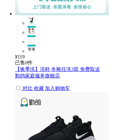
¥
119
已售
0
件
【换季洗】洗鞋 冬靴任洗3双 免费取送
勤鸽家庭服务旗舰店
对比
收藏
加入购物车