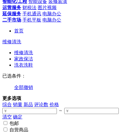
智能化/工程
智能设备
装修装潢
运营服务
财税法
图片视频
延保服务
手机通讯
电脑办公
二手市场
手机平板
电脑办公
首页
维修清洗
维修清洗
家政保洁
洗衣洗鞋
已选条件：
全部撤销
更多选项
综合
销量
新品
评论数
价格
~
清空
确定
包邮
自营商品