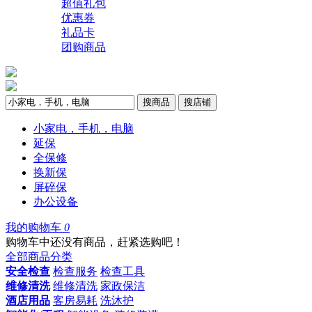
超值礼包
优惠券
礼品卡
团购商品
搜商品
搜店铺
小家电，手机，电脑
延保
全保修
换新保
屏碎保
办公设备
我的购物车
0
购物车中还没有商品，赶紧选购吧！
全部商品分类
安全检查
检查服务
检查工具
维修清洗
维修清洗
家政保洁
酒店用品
客房易耗
洗沐护