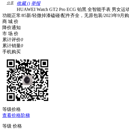
分享
收藏 (
)
举报
HUAWEI Watch GT2 Pro ECG 铂黑 全智能手表 
功能正常/85新/轻微掉漆磕碰/配件齐全，无原包装/2023年
商 城 价
降价通知
市 场 价
累计评价
0
累计销量
0
手机购买
等级价格
查看价格阶梯
等级
价格