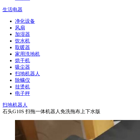
生活电器
净化设备
风扇
加湿器
饮水机
取暖器
家用洗地机
烘干机
吸尘器
扫地机器人
除螨仪
挂烫机
电子秤
扫地机器人
石头G10S 扫拖一体机器人免洗拖布上下水版