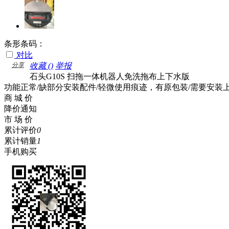
条形条码：
对比
分享
收藏 (
)
举报
石头G10S 扫拖一体机器人免洗拖布上下水版
功能正常/缺部分安装配件/轻微使用痕迹，有原包装/需要安装上
商 城 价
降价通知
市 场 价
累计评价
0
累计销量
1
手机购买