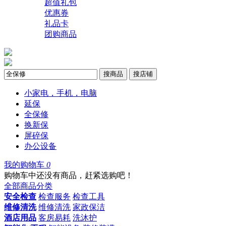
超值礼包
优惠券
礼品卡
团购商品
搜商品
搜店铺
小家电，手机，电脑
延保
全保修
换新保
屏碎保
办公设备
我的购物车
0
购物车中还没有商品，赶紧选购吧！
全部商品分类
安全检查
检查服务
检查工具
维修清洗
维修清洗
家政保洁
酒店用品
客房易耗
洗沐护