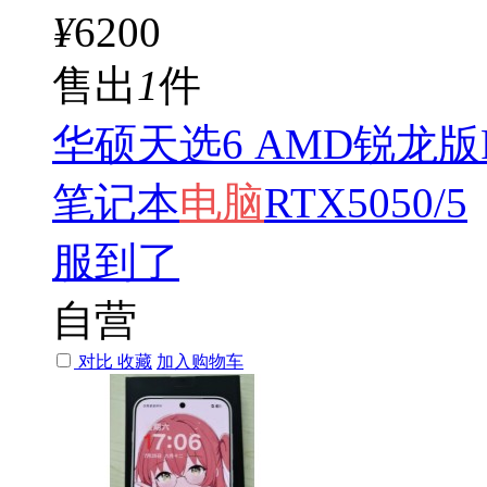
¥
6200
售出
1
件
华硕天选6 AMD锐龙版R
笔记本
电脑
RTX5050/5
服到了
自营
对比
收藏
加入购物车