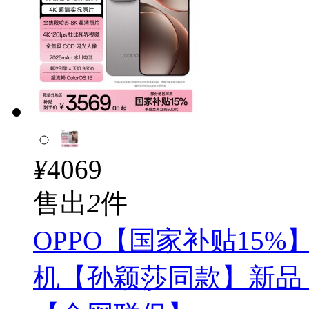
¥
4069
售出
2
件
OPPO【国家补贴15%】F
机【孙颖莎同款】新品 绒光