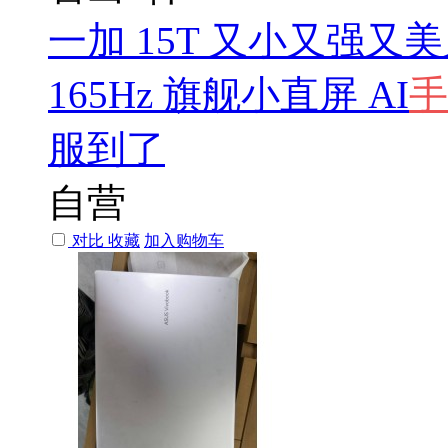
一加 15T 又小又强又
165Hz 旗舰小直屏 AI
手
服到了
自营
对比
收藏
加入购物车