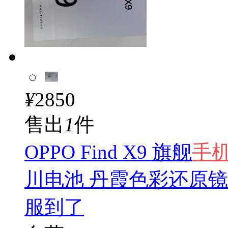
¥
2850
售出
1
件
OPPO Find X9 旗舰
手
川电池 丹霞色彩还原镜头
服到了