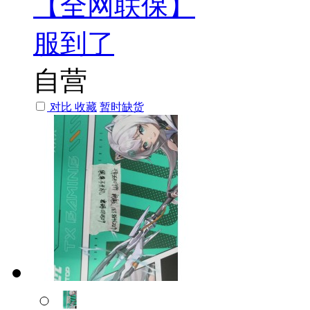
【全网联保】
服到了
自营
对比
收藏
暂时缺货