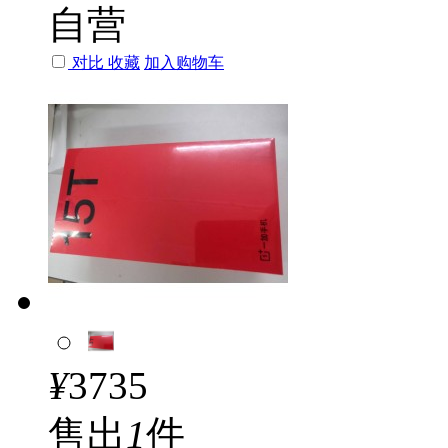
自营
对比
收藏
加入购物车
¥
3735
售出
1
件