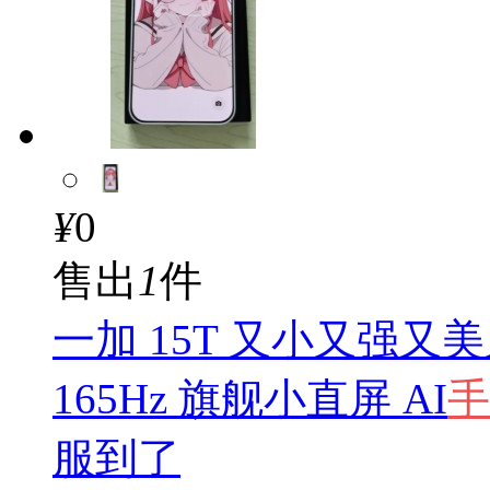
¥
0
售出
1
件
一加 15T 又小又强又
165Hz 旗舰小直屏 AI
手
服到了