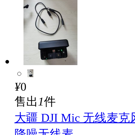
¥
0
售出
1
件
大疆 DJI Mic 无线
降噪无线麦