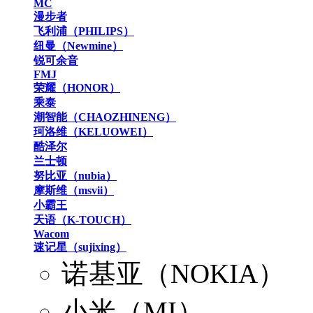
MC
漫步者
飞利浦（PHILIPS）
纽曼（Newmine）
锐可余音
FMJ
荣耀（HONOR）
乘泰
潮智能（CHAOZHINENG）
珂洛维（KELUOWEI）
酷泽尔
兰士顿
努比亚（nubia）
摩斯维（msvii）
小霸王
天语（K-TOUCH）
Wacom
速记星（sujixing）
诺基亚（NOKIA）
小米（MI）