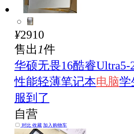
¥
2910
售出
1
件
华硕无畏16酷睿Ultra5
性能轻薄笔记本
电脑
学
服到了
自营
对比
收藏
加入购物车