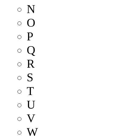
N
O
P
Q
R
S
T
U
V
W