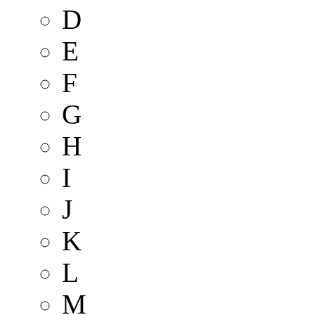
D
E
F
G
H
I
J
K
L
M