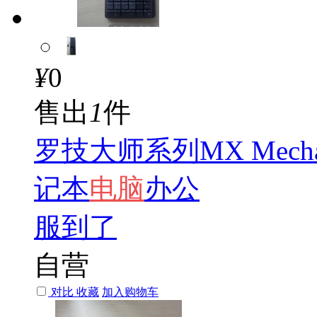
¥
0
售出
1
件
罗技大师系列MX Mecha
记本
电脑
办公
服到了
自营
对比
收藏
加入购物车